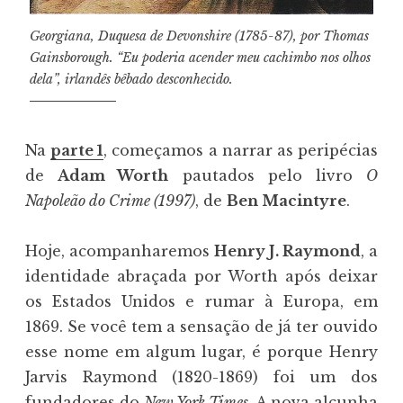
Georgiana, Duquesa de Devonshire (1785-87), por Thomas
Gainsborough. “Eu poderia acender meu cachimbo nos olhos
dela”, irlandês bêbado desconhecido.
Na
parte 1
, começamos a narrar as peripécias
de
Adam Worth
pautados pelo livro
O
Napoleão do Crime (1997)
, de
Ben Macintyre
.
Hoje, acompanharemos
Henry J. Raymond
, a
identidade abraçada por Worth após deixar
os Estados Unidos e rumar à Europa, em
1869. Se você tem a sensação de já ter ouvido
esse nome em algum lugar, é porque Henry
Jarvis Raymond (1820-1869) foi um dos
fundadores do
New York Times
. A nova alcunha