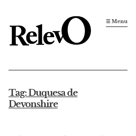
Ir
para
☰ Menu
conteúdo
Jornal RelevO
16 anos circulando
Tag:
Duquesa de
Devonshire