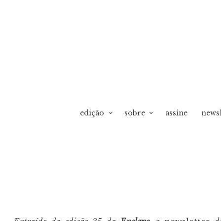
edição
sobre
assine
newsl
vO