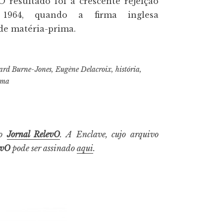
 resultado foi a crescente rejeição
 1964, quando a firma inglesa
de matéria-prima.
rd Burne-Jones
,
Eugène Delacroix
,
história
,
ema
do
Jornal RelevO
. A Enclave, cujo arquivo
evO
pode ser assinado
aqui
.