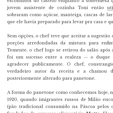
escondidos do castelo enquanto a sobremesa 
jovem assistente de cozinha Toni então
ut
sobraram como açúcar, manteiga, cascas de lar
que ele havia preparado para levar pra casa e qu
Sem opções, o chef teve que aceitar a sugestão 
porções arredondadas da mistura para enfi
Temente, o chef logo se retirou do salão após 
foi um sucesso entre a realeza — o duque
agradecer publicamente. O chef, constrang
verdadeiro autor da receita e a chamou
posteriormente alterado para panetone.
A forma do panetone como conhecemos hoje, no
1920, quando imigrantes russos de Milão e
(pão tradicional consumido na Páscoa pelos 