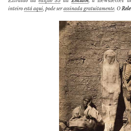
Extraído da
edição 35
da
Enclave
, a
newsletter
inteiro
está aqui
, pode ser
assinada gratuitamente
. O
Rel