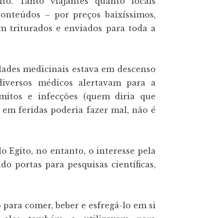
to. Tanto viajantes quanto locais
onteúdos – por preços baixíssimos,
em triturados e enviados para toda a
ades medicinais estava em descenso
diversos médicos alertavam para a
ômitos e infecções (quem diria que
em feridas poderia fazer mal, não é
 Egito, no entanto, o interesse pela
o portas para pesquisas científicas,
ara comer, beber e esfregá-lo em si