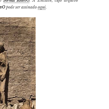
do
Jornal RelevO
. A Enclave, cujo arquivo
evO
pode ser assinado
aqui
.