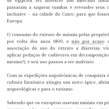
de egípcios fez florescer um mercado insóli
passaram a saquear tumbas e revender seus c
inclusive – na cidade do Cairo, para que foss
Europa.
O consumo do extrato de múmia pelas propried
por volta dos anos 1800, e
não por acaso
: 
associação do uso do extrato a diarreias, v
aplicar pedaços de cadáveres em decomposição 
mesmo?), e seu uso passou a ser malvisto.
Com as expedições napoleônicas de conquista do
cultura faraônica atingiu um novo ápice, abrind
arqueológicas e para o turismo.
Sabendo que os europeus usavam múmia em pó p