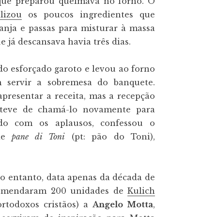
que preparou queimava no forno. O
ilizou
os poucos ingredientes que
anja e passas para misturar à massa
e já descansava havia três dias.
do esforçado garoto e levou ao forno
m servir a sobremesa do banquete.
apresentar a receita, mas a recepção
 teve de chamá-lo novamente para
ido com os aplausos, confessou o
 de
pane di Toni
(pt: pão do Toni),
 entanto, data apenas da década de
ncomendaram 200 unidades de
Kulich
ortodoxos cristãos) a
Angelo Motta
,