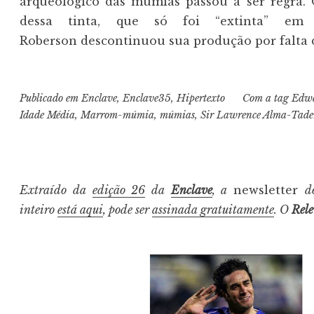
arqueológico das múmias passou a ser regra. O
dessa tinta, que só foi “extinta” em
Roberson descontinuou sua produção por falta 
Publicado em
Enclave
,
Enclave35
,
Hipertexto
Com a tag
Edwa
Idade Média
,
Marrom-múmia
,
múmias
,
Sir Lawrence Alma-Tad
Extraído da
edição 26
da
Enclave
, a
newsletter
inteiro
está aqui
, pode ser
assinada gratuitamente
. O
Rel