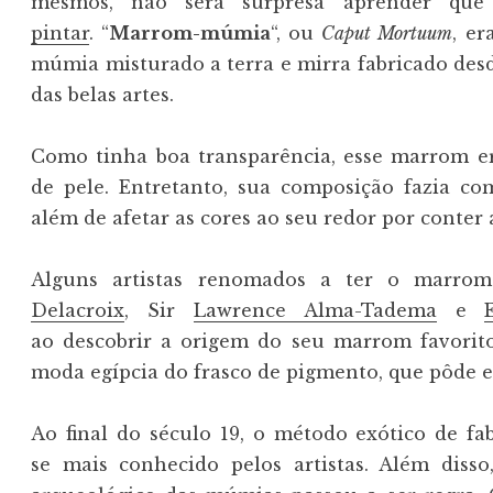
mesmos, não será surpresa aprender qu
pintar
. “
Marrom-múmia
“, ou
Caput Mortuum
, e
múmia misturado a terra e mirra fabricado desd
das belas artes.
Como tinha boa transparência, esse marrom e
de pele. Entretanto, sua composição fazia co
além de afetar as cores ao seu redor por conter
Alguns artistas renomados a ter o marro
Delacroix
, Sir
Lawrence Alma-Tadema
e
ao descobrir a origem do seu marrom favorito
moda egípcia do frasco de pigmento, que pôde 
Ao final do século 19, o método exótico de 
se mais conhecido pelos artistas. Além disso,