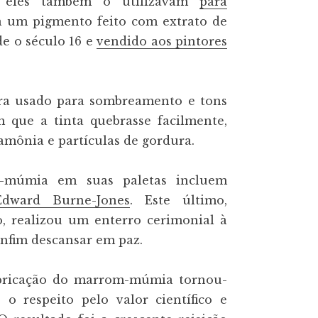
e eles também o utilizavam
para
ra um pigmento feito com extrato de
e o século 16 e
vendido aos pintores
ra usado para sombreamento e tons
m que a tinta quebrasse facilmente,
 amônia e partículas de gordura.
m-múmia em suas paletas incluem
Edward Burne-Jones
. Este último,
, realizou um enterro cerimonial à
enfim descansar em paz.
fabricação do marrom-múmia tornou-
 o respeito pelo valor científico e