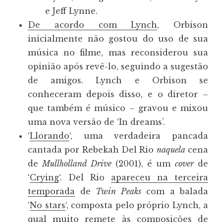
e Jeff Lynne.
De acordo com Lynch
, Orbison
inicialmente não gostou do uso de sua
música no filme, mas reconsiderou sua
opinião após revê-lo, seguindo a sugestão
de amigos. Lynch e Orbison se
conheceram depois disso, e o diretor –
que também é músico – gravou e mixou
uma nova versão de ‘In dreams’.
‘
Llorando
‘, uma verdadeira pancada
cantada por Rebekah Del Rio
naquela
cena
de
Mullholland Drive
(2001), é um
cover
de
‘
Crying
‘. Del Rio
apareceu na terceira
temporada
de
Twin Peaks
com a balada
‘
No stars
‘, composta pelo próprio Lynch, a
qual muito remete às composições de