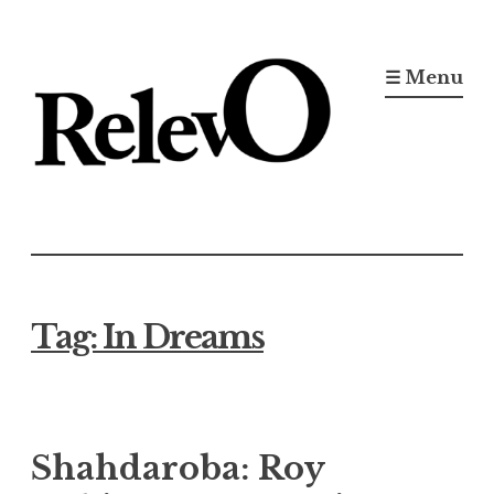
Ir
para
☰ Menu
conteúdo
Jornal RelevO
16 anos circulando
Tag:
In Dreams
Shahdaroba: Roy