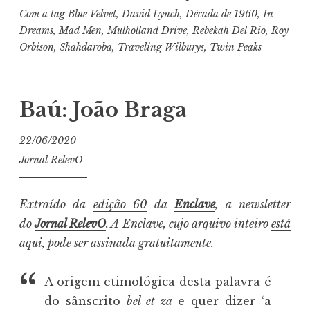
Com a tag
Blue Velvet
,
David Lynch
,
Década de 1960
,
In
Dreams
,
Mad Men
,
Mulholland Drive
,
Rebekah Del Rio
,
Roy
Orbison
,
Shahdaroba
,
Traveling Wilburys
,
Twin Peaks
Baú: João Braga
22/06/2020
Jornal RelevO
Extraído da
edição 60
da
Enclave
, a newsletter
do
Jornal RelevO
. A Enclave, cujo arquivo inteiro
está
aqui
, pode ser
assinada gratuitamente
.
A origem etimológica desta palavra é
do sânscrito
bel et za
e quer dizer ‘a