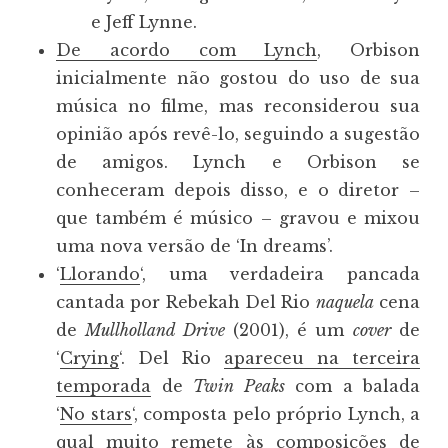
e Jeff Lynne.
De acordo com Lynch
, Orbison
inicialmente não gostou do uso de sua
música no filme, mas reconsiderou sua
opinião após revê-lo, seguindo a sugestão
de amigos. Lynch e Orbison se
conheceram depois disso, e o diretor –
que também é músico – gravou e mixou
uma nova versão de ‘In dreams’.
‘
Llorando
‘, uma verdadeira pancada
cantada por Rebekah Del Rio
naquela
cena
de
Mullholland Drive
(2001), é um
cover
de
‘
Crying
‘. Del Rio
apareceu na terceira
temporada
de
Twin Peaks
com a balada
‘
No stars
‘, composta pelo próprio Lynch, a
qual muito remete às composições de