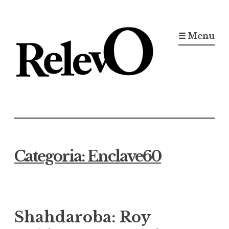
Ir
para
☰ Menu
conteúdo
Jornal RelevO
16 anos circulando
Categoria:
Enclave60
Shahdaroba: Roy