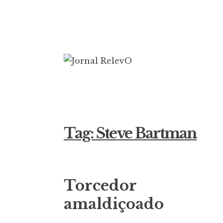
Ir
para
conteúdo
Jornal Rele
16 anos circulando
Tag:
Steve Bartman
Torcedor
amaldiçoado