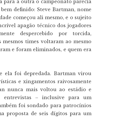
a para a outra o campeonato parecia
l bem definido: Steve Bartman, nome
idade começou ali mesmo, e o sujeito
incrível apagão técnico dos jogadores
ente despercebido por torcida,
 os mesmos times voltaram ao mesmo
eram e foram eliminados, e quem era
 ela foi depredada. Bartman virou
rísticas e xingamentos raivosamente
man nunca mais voltou ao estádio e
 entrevistas – inclusive para um
ambém foi sondado para patrocínios
ma proposta de seis dígitos para um