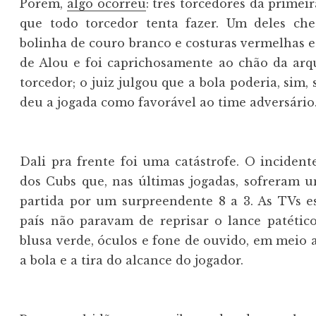
Porém,
algo ocorreu
: três torcedores da primei
que todo torcedor tenta fazer. Um deles ch
bolinha de couro branco e costuras vermelhas e
de Alou e foi caprichosamente ao chão da arq
torcedor; o juiz julgou que a bola poderia, sim,
deu a jogada como favorável ao time adversário.
Dali pra frente foi uma catástrofe. O incide
dos Cubs que, nas últimas jogadas, sofreram 
partida por um surpreendente 8 a 3. As TVs e
país não paravam de reprisar o lance patét
blusa verde, óculos e fone de ouvido, em meio a
a bola e a tira do alcance do jogador.