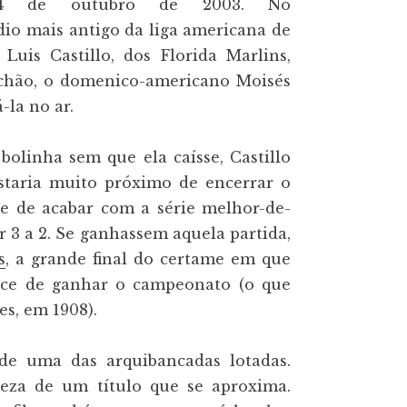
 14 de outubro de 2003. No
dio mais antigo da liga americana de
Luis Castillo, dos Florida Marlins,
chão, o domenico-americano Moisés
-la no ar.
bolinha sem que ela caísse, Castillo
estaria muito próximo de encerrar o
 e de acabar com a série melhor-de-
r 3 a 2. Se ganhassem aquela partida,
s
, a grande final do certame em que
nce de ganhar o campeonato (o que
s, em 1908).
de uma das arquibancadas lotadas.
teza de um título que se aproxima.