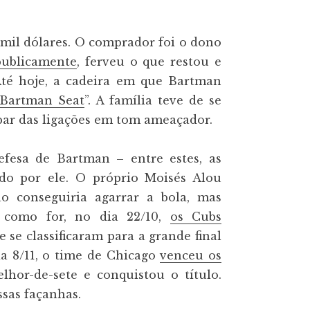
0 mil dólares. O comprador foi o dono
publicamente
, ferveu o que restou e
té hoje, a cadeira em que Bartman
 Bartman Seat
”. A família teve de se
par das ligações em tom ameaçador.
fesa de Bartman – entre estes, as
ado por ele. O próprio Moisés Alou
o conseguiria agarrar a bola, mas
a como for, no dia 22/10,
os Cubs
 se classificaram para a grande final
a 8/11, o time de Chicago
venceu os
hor-de-sete e conquistou o título.
ssas façanhas.