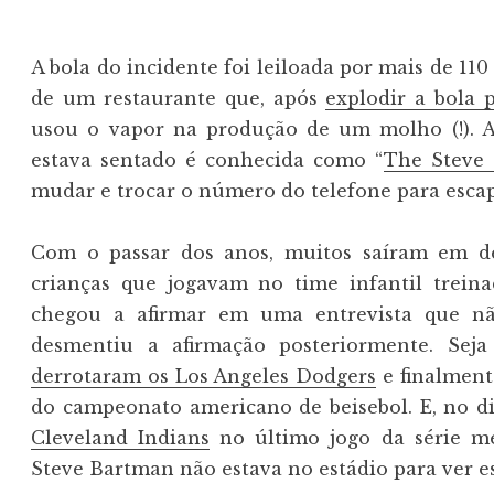
A bola do incidente foi leiloada por mais de 11
de um restaurante que, após
explodir a bola 
usou o vapor na produção de um molho (!). A
estava sentado é conhecida como “
The Steve
mudar e trocar o número do telefone para esca
Com o passar dos anos, muitos saíram em de
crianças que jogavam no time infantil trein
chegou a afirmar em uma entrevista que nã
desmentiu a afirmação posteriormente. Sej
derrotaram os Los Angeles Dodgers
e finalmente
do campeonato americano de beisebol. E, no di
Cleveland Indians
no último jogo da série mel
Steve Bartman não estava no estádio para ver e