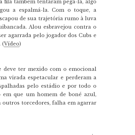
ra fila também tentaram pegá-la, algo
egou a espalmá-la. Com o toque, a
scapou de sua trajetória rumo à luva
uibancada. Alou esbravejou contra o
 ser agarrada pelo jogador dos Cubs e
 (
Vídeo
)
nte deve ter mexido com o emocional
uma virada espetacular e perderam a
spalhadas pelo estádio e por todo o
ico em que um homem de boné azul,
 outros torcedores, falha em agarrar