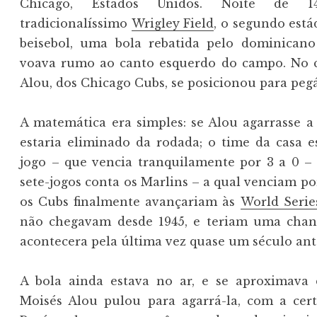
Chicago, Estados Unidos. Noite de
tradicionalíssimo
Wrigley Field
, o segundo está
beisebol, uma bola rebatida pelo dominicano 
voava rumo ao canto esquerdo do campo. No 
Alou, dos Chicago Cubs, se posicionou para pegá
A matemática era simples: se Alou agarrasse a 
estaria eliminado da rodada; o time da casa 
jogo – que vencia tranquilamente por 3 a 0 –
sete-jogos conta os Marlins – a qual venciam po
os Cubs finalmente avançariam às
World Serie
não chegavam desde 1945, e teriam uma cha
acontecera pela última vez quase um século ante
A bola ainda estava no ar, e se aproximava 
Moisés Alou pulou para agarrá-la, com a cer