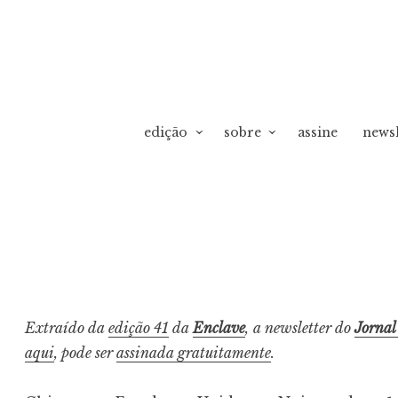
edição
sobre
assine
newsl
vO
Extraído da
edição 41
da
Enclave
, a newsletter do
Jornal
aqui
, pode ser
assinada gratuitamente
.