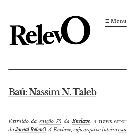
Ir
para
☰ Menu
conteúdo
Jornal RelevO
16 anos circulando
Baú: Nassim N. Taleb
Extraído da
edição 75
da
Enclave
, a
newsletter
do
Jornal RelevO
. A Enclave, cujo arquivo inteiro
está