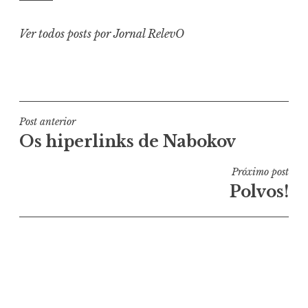
Ver todos posts por Jornal RelevO
Navegação
Post anterior
Os hiperlinks de Nabokov
de
Post
Próximo post
Polvos!