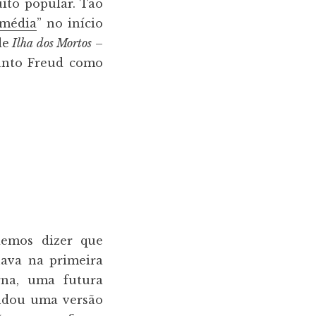
uito popular. Tão
 média
” no início
de
Ilha dos Mortos
–
tanto Freud como
demos dizer que
hava na primeira
rna, uma futura
endou uma versão