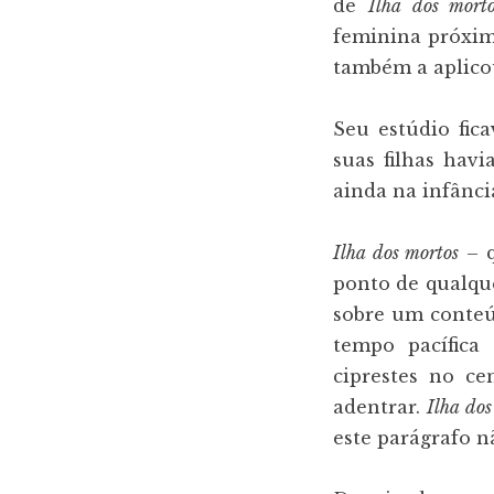
de
Ilha dos mort
feminina próxim
também a aplico
Seu estúdio fic
suas filhas havi
ainda na infânci
Ilha dos mortos
– q
ponto de qualque
sobre um conteú
tempo pacífica
ciprestes no ce
adentrar.
Ilha do
este parágrafo n