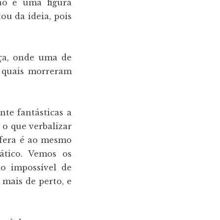
ão e uma figura
u da ideia, pois
ça, onde uma de
os quais morreram
te fantásticas a
 o que verbalizar
sfera é ao mesmo
ático. Vemos os
to impossível de
mais de perto, e