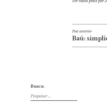
Ver todos posts por 
Navegaçã
Post anterior
Baú: simpli
de
Post
Busca:
Pesquisar
por: