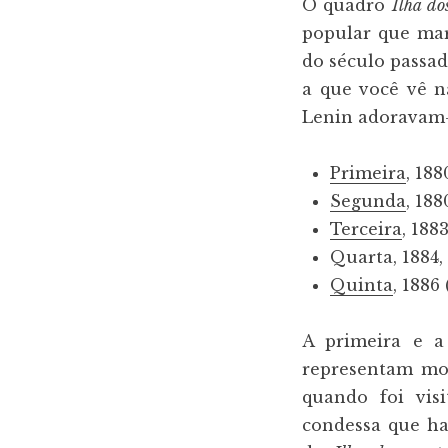
O quadro
Ilha do
popular que mar
do século passad
a que você vê n
Lenin adoravam-n
Primeira
, 188
Segunda
, 188
Terceira
, 188
Quarta, 1884
Quinta
, 1886 
A primeira e a
representam mom
quando foi vis
condessa que ha