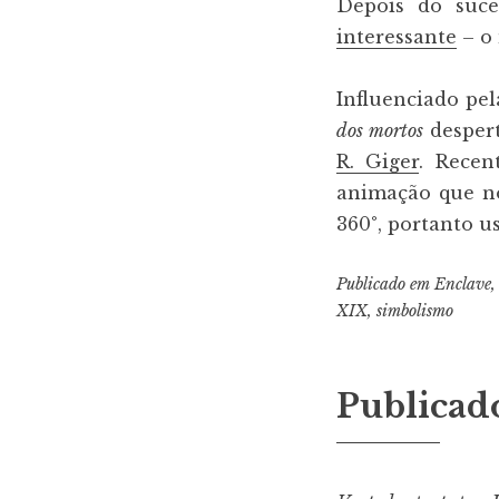
Depois do suce
interessante
– o 
Influenciado pe
dos mortos
desper
R. Giger
. Recen
animação que no
360°, portanto u
Publicado em
Enclave
XIX
,
simbolismo
Publicad