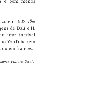
la é
bem menos
ico
em 1908.
Ilha
agens de
Dalí
e
H.
ziu uma incrível
a no YouTube (em
s
ou em
francês
.
,
morte
,
Pintura
,
Século