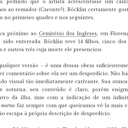
os
, pedindo que o artista acrescentasse um caix
os ao remador (Caronte?). Böcklin certamente gosto
u no primeiro quadro e nos seguintes.
ava próximo ao
Cemitério dos Ingleses
, em Floren
a sido enterrada. Böcklin teve 14 filhos, cinco d
a e outros três cuja morte ele presenciou.
ualquer versão – é uma dessas obras suficientemen
r comentário sobre ela ser um desperdício. Não há
do visual tão imediatamente cativante. Sua atmo
 e soturna; seu conteúdo é claro, porém enigm
ntro da ilha, mas com a indicação de um infini
s
mortos
faz sempre com que queiramos vê-la mais e 
ão escapa à própria descrição de desperdício.