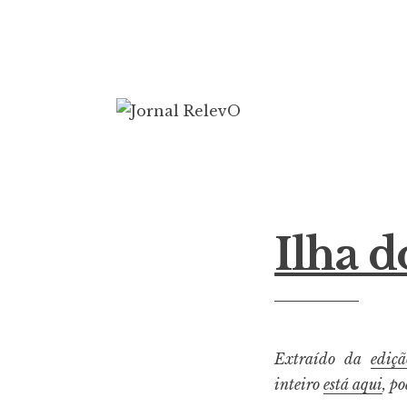
Ir
para
conteúdo
Jornal RelevO
16 anos circulando
Ilha d
Extraído da
ediç
inteiro
está aqui
, p