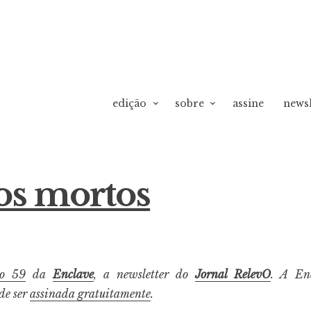
edição
sobre
assine
newsl
os mortos
ão 59
da
Enclave
, a newsletter do
Jornal RelevO
. A Enc
ode ser
assinada gratuitamente
.