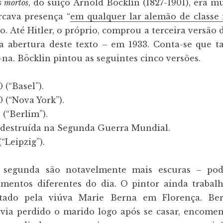
s mortos
, do suíço Arnold Böcklin (1827-1901), era m
cava presença “
em qualquer lar alemão de classe
o. Até Hitler, o próprio, comprou a terceira versão 
a abertura deste texto – em 1933. Conta-se que 
a. Böcklin pintou as seguintes cinco versões.
0 (“Basel”).
0 (“Nova York”).
3 (“Berlim”).
, destruída na Segunda Guerra Mundial.
(“Leipzig”).
 segunda são notavelmente mais escuras – po
entos diferentes do dia. O pintor ainda trabal
itado pela viúva Marie Berna em Florença. Be
via perdido o marido logo após se casar, encom