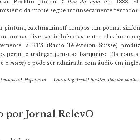
sso, Böcklin pintou
A Ilha da vida
em 1888. E
mistério da morte segue intrinsecamente tentador.
la pintura, Rachmaninoff compôs um
poema sinfôn
tou outras
diversas influências
, entre elas homen
temente, a RTS (Radio Télévision Suisse) produ
s permite trafegar junto ao barqueiro. Ela const
se o
mouse
) e pode ser admirada com áudio em
inglê
,
Enclave59
,
Hipertexto
Com a tag
Arnold Böcklin
,
Ilha dos mortos
o por
Jornal RelevO