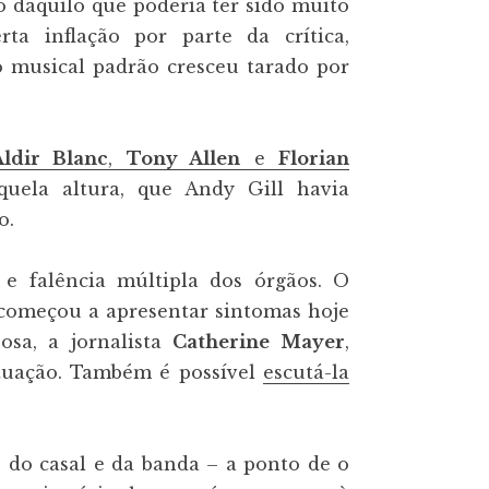
 daquilo que poderia ter sido muito
ta inflação por parte da crítica,
co musical padrão cresceu tarado por
Aldir Blanc
,
Tony Allen
e
Florian
quela altura, que Andy Gill havia
o.
 e falência múltipla dos órgãos. O
começou a apresentar sintomas hoje
osa, a jornalista
Catherine Mayer
,
ituação. Também é possível
escutá-la
do casal e da banda – a ponto de o