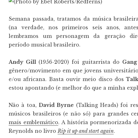
Semana passada, tratamos da música brasilei
(na verdade, nos primeiros seis anos, ante
lembramos um personagem da geração dire
período musical brasileiro.
Andy Gill
(1956-2020) foi guitarrista do
Gang
gênero/movimento em que jovens universitário
e/ou africana. Basta ouvir meio disco dos
Tal
estou apontando (e melhor do que a minha explic
Não à toa,
David Byrne
(Talking Heads) foi re
músicos brasileiros (e não só) para grandes c
mais emblemático
. A história pormenorizada 
Reynolds no livro
Rip it up and start again
.