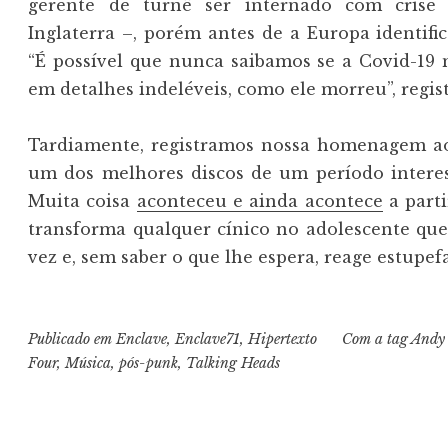
gerente de turnê ser internado com crise 
Inglaterra –, porém antes de a Europa identif
“É possível que nunca saibamos se a Covid-19
em detalhes indeléveis, como ele morreu”, regis
Tardiamente, registramos nossa homenagem ao
um dos melhores discos de um período interes
Muita coisa
aconteceu e ainda acontece
a parti
transforma qualquer cínico no adolescente qu
vez e, sem saber o que lhe espera, reage estupef
Publicado em
Enclave
,
Enclave71
,
Hipertexto
Com a tag
Andy 
Four
,
Música
,
pós-punk
,
Talking Heads