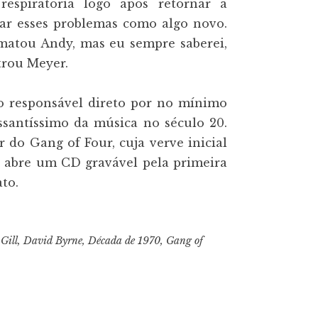
respiratória logo após retornar à
icar esses problemas como algo novo.
 matou Andy, mas eu sempre saberei,
trou Meyer.
 responsável direto por no mínimo
santíssimo da música no século 20.
r do Gang of Four, cuja verve inicial
e abre um CD gravável pela primeira
ato.
Gill
,
David Byrne
,
Década de 1970
,
Gang of