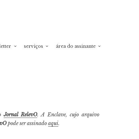
etter
serviços
área do assinante
o
Jornal RelevO
. A Enclave, cujo arquivo
evO
pode ser assinado
aqui
.