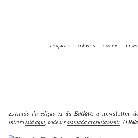
edição
sobre
assine
newsl
vO
Extraído da
edição 71
da
Enclave
, a
newsletter
d
inteiro
está aqui
, pode ser
assinada gratuitamente
. O
Rel