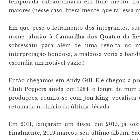
temporada extraordinária em time médio, n
maiores (nesse caso, literalmente; que tal essa 
Em que pese o letramento dos integrantes, sua
nome, alusão à
Camarilha dos Quatro
da Rev
sobressaiu para além de uma revolta no m
interpretação bondosa; a maldosa veria a band
escondia um notável vazio.)
Então chegamos em Andy Gill. Ele chegou a pr
Chili Peppers ainda em 1984, e longe de mim a
produções, reuniu-se com
Jon King
, vocalist
retomada no início da última década.
Em 2011, lançaram um disco; em 2015, já soz
Finalmente, 2019 marcou seu último álbum. São