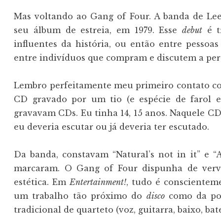
Mas voltando ao Gang of Four. A banda de Lee
seu álbum de estreia, em 1979. Esse
debut
é t
influentes da história, ou então entre pesso
entre indivíduos que compram e discutem a per
Lembro perfeitamente meu primeiro contato co
CD gravado por um tio (e espécie de farol es
gravavam CDs. Eu tinha 14, 15 anos. Naquele C
eu deveria escutar ou já deveria ter escutado.
Da banda, constavam “Natural’s not in it” e “
marcaram. O Gang of Four dispunha de verve,
estética. Em
Entertainment!
, tudo é conscienteme
um trabalho tão próximo do
disco
como da poe
tradicional de quarteto (voz, guitarra, baixo, bate