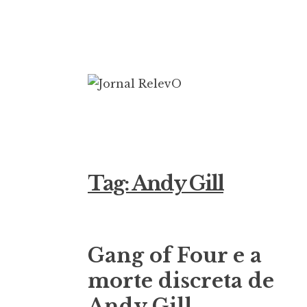
Ir
para
conteúdo
Jornal Rele
16 anos circulando
Tag:
Andy Gill
Gang of Four e a
morte discreta de
Andy Gill