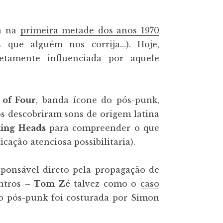
ra na
primeira metade dos anos 1970
s que alguém nos corrija…). Hoje,
tamente influenciada por aquele
 of Four
, banda ícone do pós-punk,
s descobriram sons de origem latina
king Heads
para compreender o que
ação atenciosa possibilitaria).
sponsável direto pela propagação de
entros –
Tom Zé
talvez como o
caso
do pós-punk foi costurada por Simon