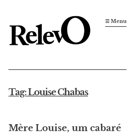
Ir
para
☰ Menu
conteúdo
Jornal RelevO
16 anos circulando
Tag:
Louise Chabas
Mère Louise, um cabaré