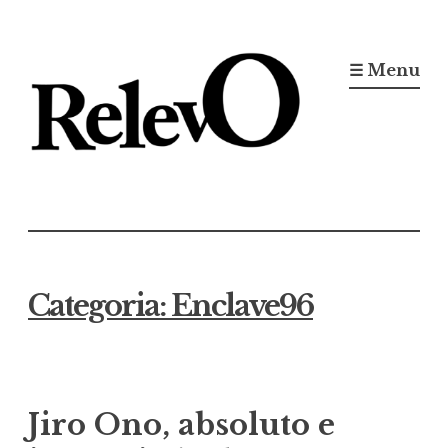
Ir
para
☰ Menu
conteúdo
Jornal RelevO
16 anos circulando
Categoria:
Enclave96
Jiro Ono, absoluto e