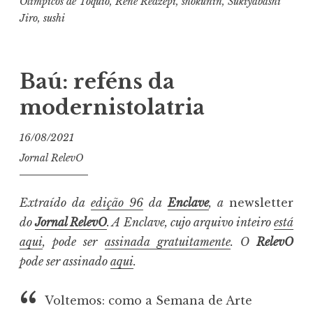
Olímpicos de Tóquio
,
René Redzepi
,
shokunin
,
Sukiyabashi
Jiro
,
sushi
Baú: reféns da
modernistolatria
16/08/2021
Jornal RelevO
Extraído da
edição 96
da
Enclave
, a
newsletter
do
Jornal RelevO
. A Enclave, cujo arquivo inteiro
está
aqui
, pode ser
assinada gratuitamente
. O
RelevO
pode ser assinado
aqui
.
Voltemos: como a Semana de Arte