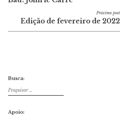
Baú: John le Carré
de
Post
Próximo post
Edição de fevereiro de 2022
Busca:
Pesquisar
por:
Apoio: