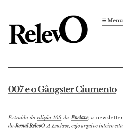
Ir
para
☰ Menu
conteúdo
Jornal RelevO
16 anos circulando
007 e o Gângster Ciumento
Extraído da
edição 105
da
Enclave
, a
newsletter
do
Jornal RelevO
. A Enclave, cujo arquivo inteiro
está