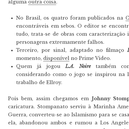
alguma
outra coisa
.
No Brasil, os quatro foram publicados na
C
encontráveis em sebos. O editor se encontr
tudo, trata-se de obras com caracterizaçã
personagens extremamente falhos.
Terceiro, por sinal, adaptado no filmaço
momento,
disponível
no Prime Video.
Quem já jogou
L.A. Noire
também conh
considerando como o jogo se inspirou na l
trabalho de Ellroy.
Pois bem, assim chegamos em
Johnny Stomp
caricatura. Stompanato serviu à Marinha Ame
Guerra, converteu-se ao Islamismo para se cas
ela, abandonou ambos e rumou a Los Angeles