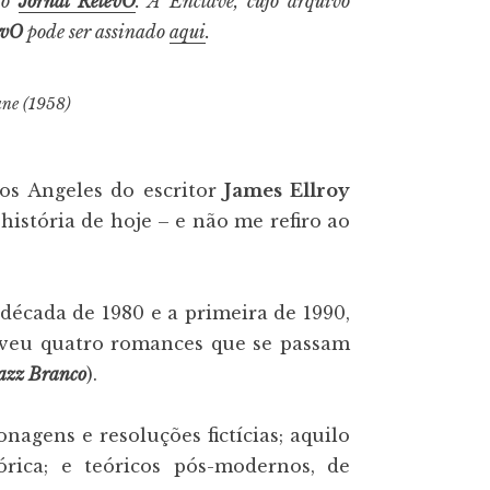
do
Jornal RelevO
. A Enclave, cujo arquivo
evO
pode ser assinado
aqui
.
ane (1958)
Los Angeles do escritor
James Ellroy
história de hoje – e não me refiro ao
década de 1980 e a primeira de 1990,
eveu quatro romances que se passam
azz Branco
).
agens e resoluções fictícias; aquilo
rica; e teóricos pós-modernos, de