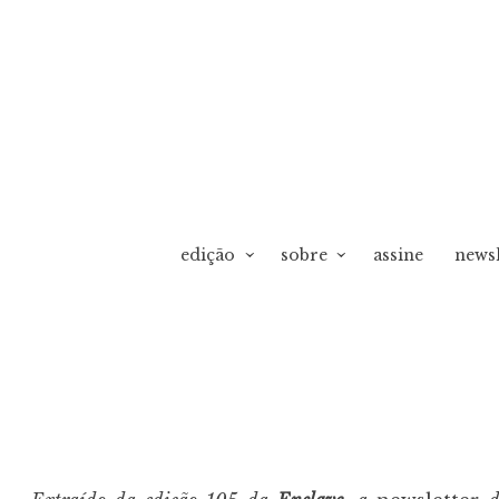
edição
sobre
assine
newsl
vO