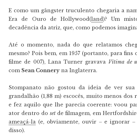
E como um gângster truculento chegaria a nam
Era de Ouro de Hollywood(
land
)? Um misto
decadência da atriz, que, como podemos imaginar
Até o momento, nada do que relatamos che
mesmo? Pois bem, em 1957 (portanto, para fins 
filme de 007), Lana Turner gravava
Vítima de 
com
Sean Connery
na Inglaterra.
Stompanato não gostou da ideia de ver su
grandalhão (1,88 m) escocês, muito menos dos
e fez aquilo que lhe parecia coerente: voou p
ator dentro do
set
de filmagem, em Hertfordshir
ameaçá-la
(e, obviamente, ouvir – e ignorar –
disso).