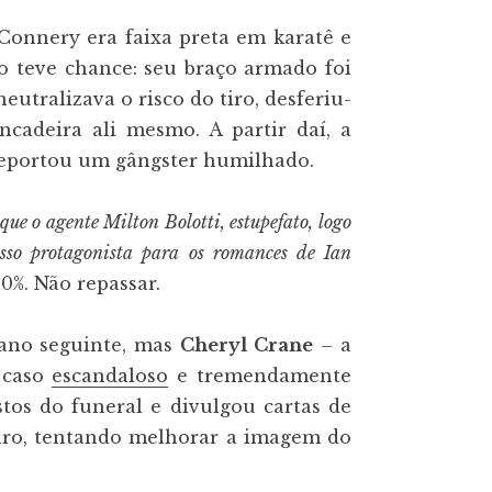
 Connery era faixa preta em karatê e
o teve chance: seu braço armado foi
utralizava o risco do tiro, desferiu-
ncadeira ali mesmo. A partir daí, a
 deportou um gângster humilhado.
e o agente Milton Bolotti, estupefato, logo
osso protagonista para os romances de Ian
0%. Não repassar.
 ano seguinte, mas
Cheryl Crane
– a
 caso
escandaloso
e tremendamente
os do funeral e divulgou cartas de
iro, tentando melhorar a imagem do