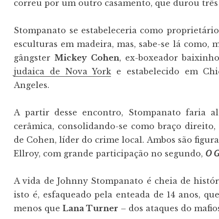
correu por um outro casamento, que durou três
Stompanato se estabeleceria como proprietári
esculturas em madeira, mas, sabe-se lá como,
gângster
Mickey Cohen
, ex-boxeador baixinh
judaica de Nova York
e estabelecido em Chi
Angeles.
A partir desse encontro, Stompanato faria a
cerâmica, consolidando-se como braço direito,
de Cohen, líder do crime local. Ambos são figur
Ellroy, com grande participação no segundo,
O G
A vida de Johnny Stompanato é cheia de histór
isto é, esfaqueado pela enteada de 14 anos, q
menos que
Lana Turner
– dos ataques do mafio