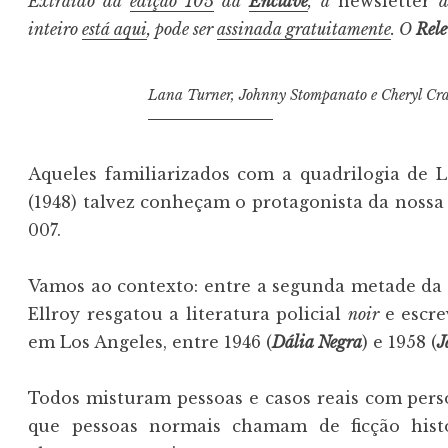
Extraído da
edição 105
da
Enclave
, a
newsletter
inteiro
está aqui
, pode ser
assinada gratuitamente
. O
Rel
Lana Turner, Johnny Stompanato e Cheryl Cr
Aqueles familiarizados com a quadrilogia de 
(1948) talvez conheçam o protagonista da nossa 
007.
Vamos ao contexto: entre a segunda metade da 
Ellroy resgatou a literatura policial
noir
e escr
em Los Angeles, entre 1946 (
Dália Negra
) e 1958 (
J
Todos misturam pessoas e casos reais com person
que pessoas normais chamam de ficção histó