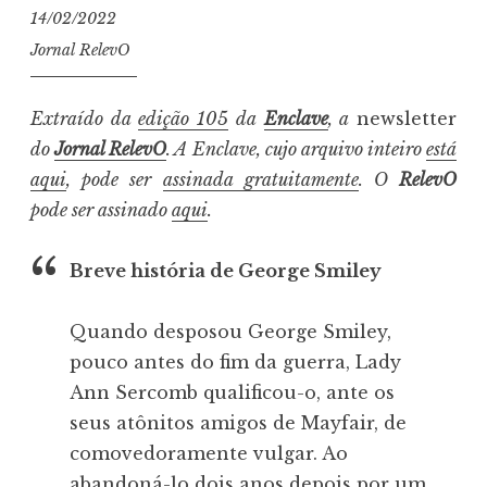
14/02/2022
Jornal RelevO
Extraído da
edição 105
da
Enclave
, a
newsletter
do
Jornal RelevO
. A Enclave, cujo arquivo inteiro
está
aqui
, pode ser
assinada gratuitamente
. O
RelevO
pode ser assinado
aqui
.
Breve história de George Smiley
Quando desposou George Smiley,
pouco antes do fim da guerra, Lady
Ann Sercomb qualificou-o, ante os
seus atônitos amigos de Mayfair, de
comovedoramente vulgar. Ao
abandoná-lo dois anos depois por um