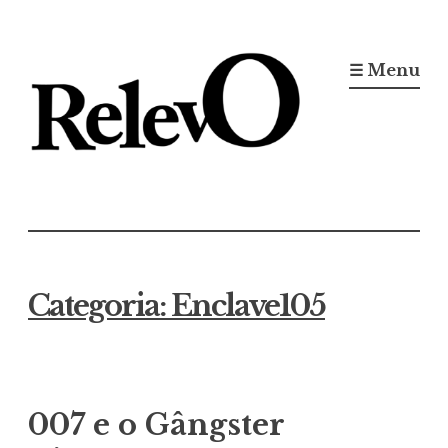
Ir
para
☰ Menu
conteúdo
Jornal RelevO
16 anos circulando
Categoria:
Enclave105
007 e o Gângster