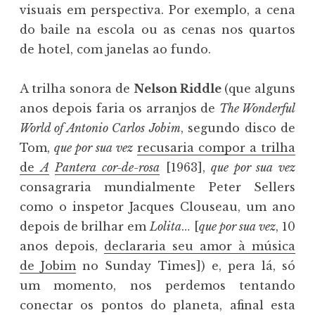
visuais em perspectiva. Por exemplo, a cena
do baile na escola ou as cenas nos quartos
de hotel, com janelas ao fundo.
A trilha sonora de
Nelson Riddle
(que alguns
anos depois faria os arranjos de
The Wonderful
World of Antonio Carlos Jobim
, segundo disco de
Tom,
que por sua vez
recusaria compor a trilha
de
A
Pantera cor-de-rosa
[1963],
que por sua vez
consagraria mundialmente Peter Sellers
como o inspetor Jacques Clouseau, um ano
depois de brilhar em
Lolita
… [
que por sua vez
, 10
anos depois,
declararia seu amor à música
de Jobim
no Sunday Times]) e, pera lá, só
um momento, nos perdemos tentando
conectar os pontos do planeta, afinal esta