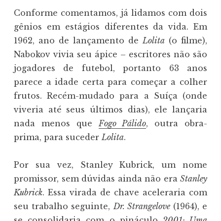
Conforme comentamos, já lidamos com dois
gênios em estágios diferentes da vida. Em
1962, ano de lançamento de
Lolita
(o filme),
Nabokov vivia seu ápice – escritores não são
jogadores de futebol, portanto 63 anos
parece a idade certa para começar a colher
frutos. Recém-mudado para a Suíça (onde
viveria até seus últimos dias), ele lançaria
nada menos que
Fogo Pálido
, outra obra-
prima, para suceder
Lolita
.
Por sua vez, Stanley Kubrick, um nome
promissor, sem dúvidas ainda não era
Stanley
Kubrick
. Essa virada de chave aceleraria com
seu trabalho seguinte,
Dr. Strangelove
(1964), e
se consolidaria com o pináculo
2001: Uma