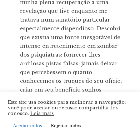
minha plena recuperação a uma
revelação que tive enquanto me
tratava num sanatório particular
especialmente dispendioso. Descobri
que existia uma fonte inesgotável de
intenso entretenimento em zombar
dos psiquiatras: fornecer-lhes
ardilosas pistas falsas; jamais deixar
que percebessem o quanto
conhecemos os truques do seu ofício;
criar em seu benefício sonhos
elaborados, clássicos no estilo (que
Este site usa cookies para melhorar a navegação:
faziam com que
eles
, os extorsionários
você pode aceitar ou recusar compartilhá-los
conosco.
Leia mais
de sonhos, acordassem aos gritos
com seus pesadelos); espicaçá-los
Aceitar todos
Rejeitar todos
com “cenas primais” forjadas; e