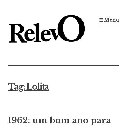
Ir
para
☰ Menu
conteúdo
Jornal RelevO
16 anos circulando
Tag:
Lolita
1962: um bom ano para