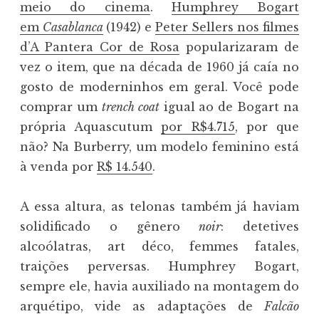
meio do cinema
.
Humphrey Bogart
em
Casablanca
(1942) e
Peter Sellers nos filmes
d’A Pantera Cor de Rosa
popularizaram de
vez o item, que na década de 1960 já caía no
gosto de moderninhos em geral. Você pode
comprar um
trench coat
igual ao de Bogart na
própria Aquascutum
por R$4.715
, por que
não? Na Burberry, um modelo feminino está
à venda por
R$ 14.540
.
A essa altura, as telonas também já haviam
solidificado o gênero
noir
: detetives
alcoólatras, art déco, femmes fatales,
traições perversas. Humphrey Bogart,
sempre ele, havia auxiliado na montagem do
arquétipo, vide as adaptações de
Falcão