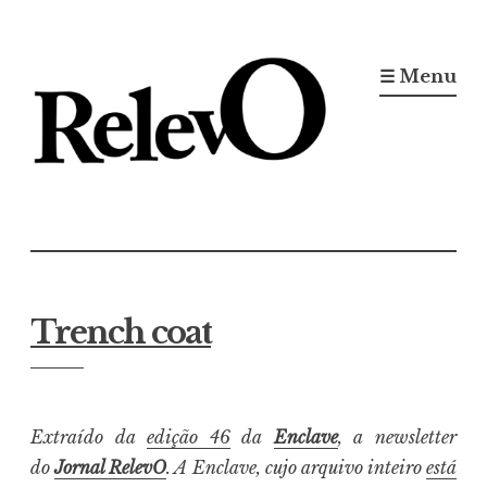
Ir
para
☰ Menu
conteúdo
Jornal RelevO
16 anos circulando
Trench coat
Extraído da
edição 46
da
Enclave
, a newsletter
do
Jornal RelevO
. A Enclave, cujo arquivo inteiro
está