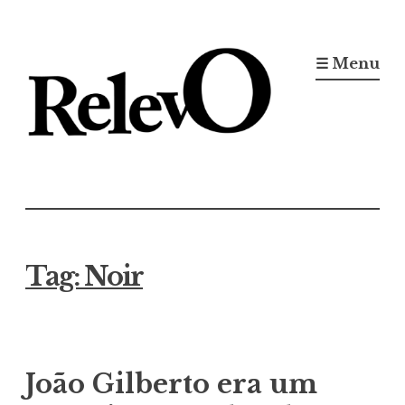
Ir
para
☰ Menu
conteúdo
Jornal RelevO
16 anos circulando
Tag:
Noir
João Gilberto era um