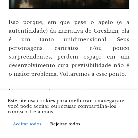
Isso porque, em que pese o apelo (e a
autenticidade) da narrativa de Gresham, ela
é um tanto unidimensional. Seus
personagens, caricatos e/ou pouco
surpreendentes, perdem espaço em um
desenvolvimento cuja previsibilidade não é
o maior problema. Voltaremos a esse ponto.
Novamente, não se trata de um romance
ruim
, ainda mais se ele carrega algum valor
Este site usa cookies para melhorar a navegação:
você pode aceitar ou recusar compartilhá-los
76 anos depois de sua publicação. Porém,
conosco.
Leia mais
creio que Gresham sequer discordaria de
Aceitar todos
Rejeitar todos
uma avaliação mais criteriosa de seu livro,
que não se destaca por estilo, enredo ou