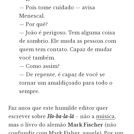
— Pois tome cuidado — avisa
Menescal.
— Por quê?
— João é perigoso. Tem alguma coisa
de sombrio. Ele muda as pessoas com
quem tem contato. Capaz de mudar
você também.
— Como assim?
— De repente, é capaz de você se
tornar um amaldiçoado para todo o
sempre.
Faz anos que este humilde editor quer
escrever sobre
Ho-ba-la-lá
– não a
música
,
mas o livro do alemão
Mark Fischer
(não
confundir com Mark Fisher,
aquele
). Por um