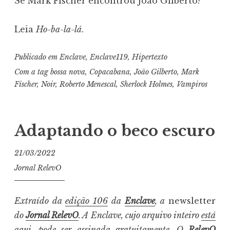
Se Mark Fischer encontrou João Gilberto?
Leia
Ho-ba-la-lá
.
Publicado em
Enclave
,
Enclave119
,
Hipertexto
Com a tag
bossa nova
,
Copacabana
,
João Gilberto
,
Mark
Fischer
,
Noir
,
Roberto Menescal
,
Sherlock Holmes
,
Vampiros
Adaptando o beco escuro
21/03/2022
Jornal RelevO
Extraído da
edição 106
da
Enclave
, a
newsletter
do
Jornal RelevO
. A Enclave, cujo arquivo inteiro
está
aqui
, pode ser
assinada gratuitamente
. O
RelevO