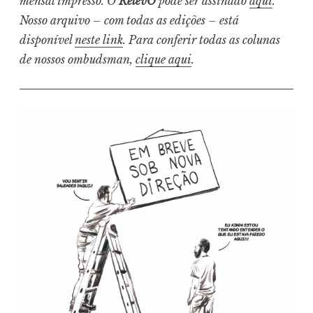
mensal impresso. O
RelevO
pode ser assinado
aqui
.
Nosso arquivo – com todas as edições – está
disponível
neste link
. Para conferir todas as colunas
de nossos ombudsman,
clique aqui
.