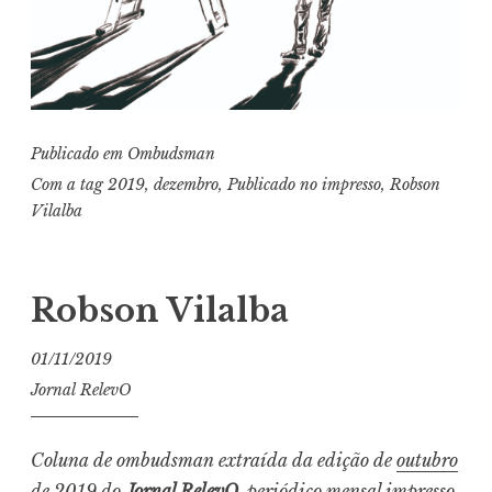
Publicado em
Ombudsman
Com a tag
2019
,
dezembro
,
Publicado no impresso
,
Robson
Vilalba
Robson Vilalba
01/11/2019
Jornal RelevO
Coluna de ombudsman extraída da edição de
outubro
de 2019
do
Jornal RelevO
,
periódico mensal impresso.