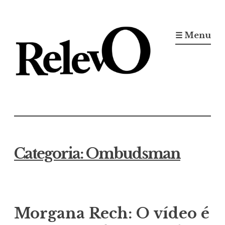
Ir
para
☰ Menu
conteúdo
Jornal RelevO
16 anos circulando
Categoria:
Ombudsman
Morgana Rech: O vídeo é