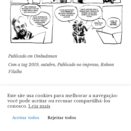
Publicado em
Ombudsman
Com a tag
2019
,
outubro
,
Publicado no impresso
,
Robson
Vilalba
Robson Vilalba
Este site usa cookies para melhorar a navegação:
você pode aceitar ou recusar compartilhá-los
conosco.
Leia mais
01/09/2019
Aceitar todos
Rejeitar todos
Jornal RelevO