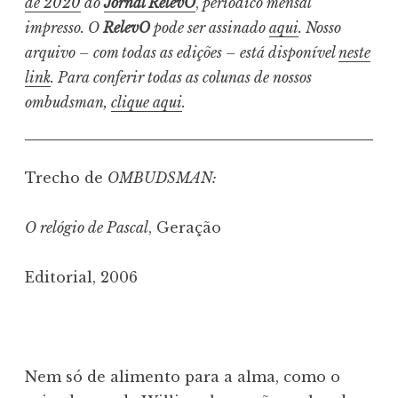
de 2020
do
Jornal RelevO
,
periódico mensal
impresso. O
RelevO
pode ser assinado
aqui
. Nosso
arquivo – com todas as edições – está disponível
neste
link
. Para conferir todas as colunas de nossos
ombudsman,
clique aqui
.
Trecho de
OMBUDSMAN:
O relógio de Pascal
, Geração
Editorial, 2006
Nem só de alimento para a alma, como o