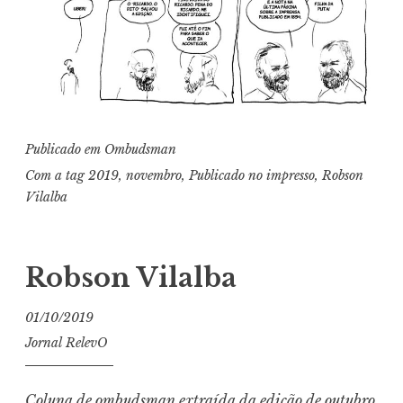
Publicado em
Ombudsman
Com a tag
2019
,
novembro
,
Publicado no impresso
,
Robson
Vilalba
Robson Vilalba
01/10/2019
Jornal RelevO
Coluna de ombudsman extraída da edição de
outubro