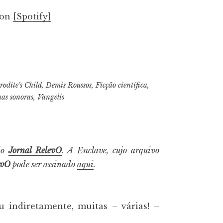
son
[Spotify]
odite's Child
,
Demis Roussos
,
Ficção científica
,
has sonoras
,
Vangelis
do
Jornal RelevO
. A Enclave, cujo arquivo
evO
pode ser assinado
aqui
.
ou indiretamente, muitas – várias! –