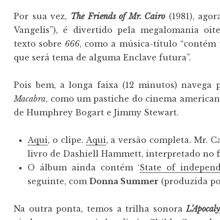
Por sua vez,
The Friends of Mr. Cairo
(1981), ago
Vangelis”), é divertido pela megalomania oit
texto sobre
666
, como a música-título “contém 
que será tema de alguma Enclave futura”.
Pois bem, a longa faixa (12 minutos) navega p
Macabra
, como um pastiche do cinema americano
de Humphrey Bogart e Jimmy Stewart.
Aqui
, o clipe.
Aqui
, a versão completa. Mr. 
livro de Dashiell Hammett, interpretado no f
O álbum ainda contém ‘
State of indepen
seguinte, com
Donna Summer
(produzida po
Na outra ponta, temos a trilha sonora
L’Apocal