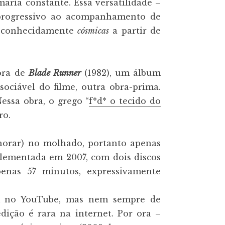
lmaria constante. Essa versatilidade –
 progressivo ao acompanhamento de
reconhecidamente
cósmicas
a partir de
nora de
Blade Runner
(1982), um álbum
sociável do filme, outra obra-prima.
Nessa obra, o grego “
f*d* o tecido do
ro.
horar) no molhado, portanto apenas
plementada em 2007, com dois discos
penas 57 minutos, expressivamente
em no YouTube, mas nem sempre de
dição é rara na internet. Por ora –