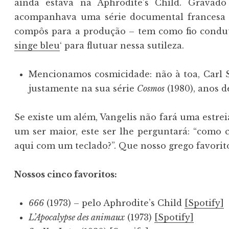
ainda estava na Aphrodite’s Child. Gravad
acompanhava uma série documental francesa 
compôs para a produção – tem como fio conduto
singe bleu
‘ para flutuar nessa sutileza.
Mencionamos cosmicidade: não à toa, Carl Sa
justamente na sua série
Cosmos
(1980), anos d
Se existe um além, Vangelis não fará uma estre
um ser maior, este ser lhe perguntará: “como c
aqui com um teclado?”. Que nosso grego favorit
Nossos cinco favoritos:
666
(1973) – pelo Aphrodite’s Child
[Spotify]
L’Apocalypse des animaux
(1973)
[Spotify]