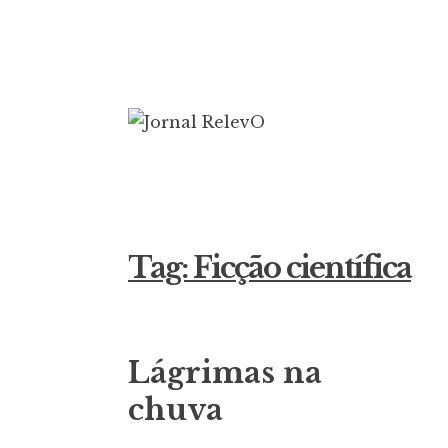
Ir
para
conteúdo
Jornal Rele
16 anos circulando
Tag:
Ficção científica
Lágrimas na
chuva