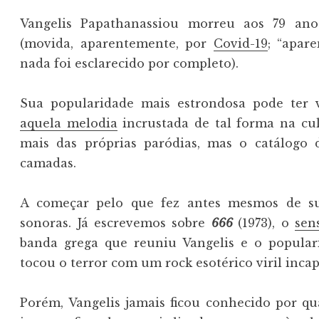
Vangelis Papathanassiou morreu aos 79 anos,
(movida, aparentemente, por
Covid-19
; “apar
nada foi esclarecido por completo).
Sua popularidade mais estrondosa pode ter
aquela melodia
incrustada de tal forma na cul
mais das próprias paródias, mas o catálogo d
camadas.
A começar pelo que fez antes mesmos de sua
sonoras. Já escrevemos sobre
666
(1973), o
sen
banda grega que reuniu Vangelis e o popula
tocou o terror com um rock esotérico viril inca
Porém, Vangelis jamais ficou conhecido por qual