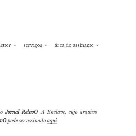
etter
serviços
área do assinante
do
Jornal RelevO
. A Enclave, cujo arquivo
evO
pode ser assinado
aqui
.