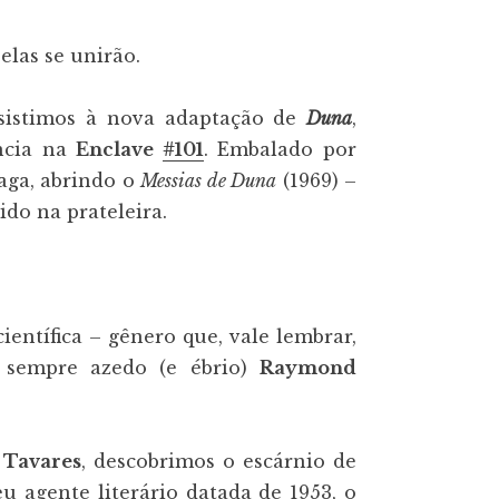
elas se unirão.
ssistimos à nova adaptação de
Duna
,
ncia na
Enclave
#101
. Embalado por
saga, abrindo o
Messias de Duna
(1969) –
do na prateleira.
ientífica – gênero que, vale lembrar,
o sempre azedo (e ébrio)
Raymond
 Tavares
, descobrimos o escárnio de
u agente literário datada de 1953, o