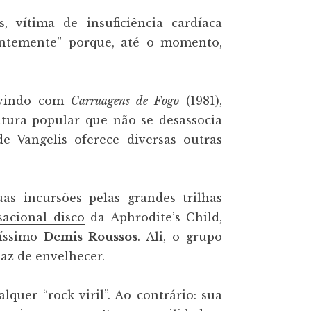
 vítima de insuficiência cardíaca
entemente” porque, até o momento,
 vindo com
Carruagens de Fogo
(1981),
tura popular que não se desassocia
e Vangelis oferece diversas outras
s incursões pelas grandes trilhas
sacional disco
da Aphrodite’s Child,
ríssimo
Demis Roussos
. Ali, o grupo
paz de envelhecer.
quer “rock viril”. Ao contrário: sua