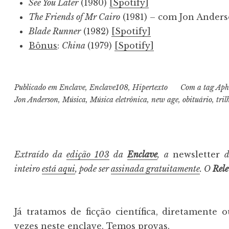
See You Later
(1980)
[Spotify]
The Friends of Mr Cairo
(1981) – com Jon Ander
Blade Runner
(1982)
[Spotify]
Bônus
:
China
(1979)
[Spotify]
Publicado em
Enclave
,
Enclave108
,
Hipertexto
Com a tag
Aphr
Jon Anderson
,
Música
,
Música eletrônica
,
new age
,
obituário
,
tril
Extraído da
edição 103
da
Enclave
, a
newsletter
inteiro
está aqui
, pode ser
assinada gratuitamente
. O
Rel
Já tratamos de ficção científica, diretamente 
vezes neste enclave.
Temos provas
.