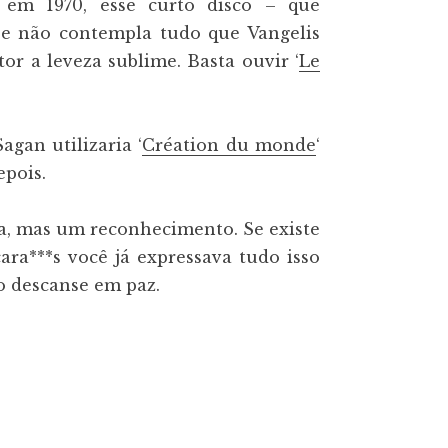
o em 1970, esse curto disco – que
e não contempla tudo que Vangelis
r a leveza sublime. Basta ouvir ‘
Le
gan utilizaria ‘
Création du monde
‘
epois.
ia, mas um reconhecimento. Se existe
ara***s você já expressava tudo isso
o descanse em paz.