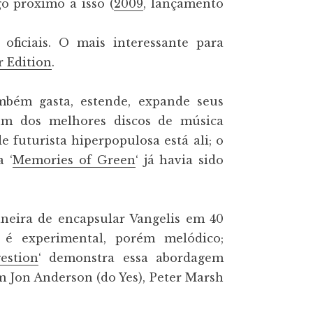
o próximo a isso (
2009
, lançamento
ficiais. O mais interessante para
r Edition
.
mbém gasta, estende, expande seus
 um dos melhores discos de música
e futurista hiperpopulosa está ali; o
 ‘
Memories of Green
‘ já havia sido
maneira de encapsular Vangelis em 40
é experimental, porém melódico;
estion
‘ demonstra essa abordagem
m Jon Anderson (do Yes), Peter Marsh