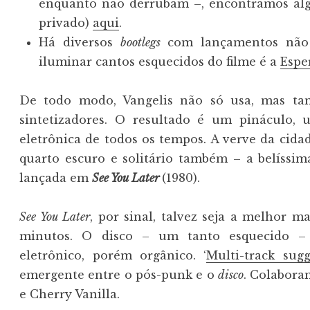
enquanto não derrubam –, encontramos alg
privado)
aqui
.
Há diversos
bootlegs
com lançamentos não o
iluminar cantos esquecidos do filme é a
Espe
De todo modo, Vangelis não só usa, mas ta
sintetizadores. O resultado é um pináculo,
eletrônica de todos os tempos. A verve da cidad
quarto escuro e solitário também – a belíssima
lançada em
See You Later
(1980).
See You Later
, por sinal, talvez seja a melhor 
minutos. O disco – um tanto esquecido – 
eletrônico, porém orgânico. ‘
Multi-track sugg
emergente entre o pós-punk e o
disco
. Colabora
e Cherry Vanilla.